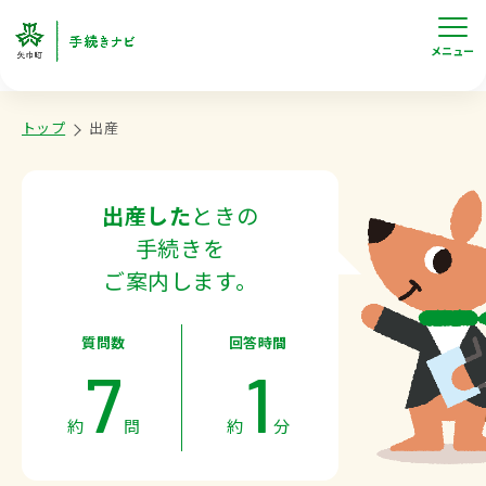
メニュー
トップ
出産
出産した
ときの
手続きを
ご案内します。
質問数
回答時間
7
1
約
問
約
分